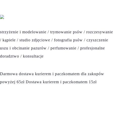
GROOMER BLACK BERRY
strzyżenie i modelowanie / trymowanie psów / rozczesywanie
/ kąpiele / studio zdjęciowe / fotografia psów / czyszczenie
uszu i obcinanie pazurów / perfumowanie / profesjonalne
doradztwo / konsultacje
DOSTAWA
Darmowa dostawa kurierem i paczkomatem dla zakupów
powyżej 65zł Dostawa kurierem i paczkomatem 15zł
POLITYKA I REGULAMIN